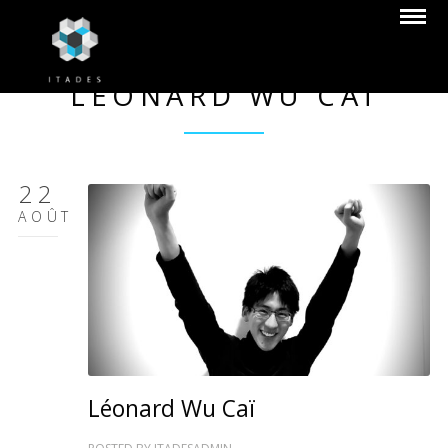
LÉONARD WU CAÏ
22
AOÛT
Léonard Wu Caï