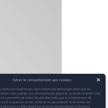
Gérer le consentement aux cookies
es meilleures expériences, nous utilisons des technologies telles que les
stocker et/ou accéder aux informations des appareils. Le fait de consentir à ces
 nous permettra de traiter des données telles que le comportement de
 les ID uniques sur ce site. Le fait de ne pas consentir ou de retirer son
peut avoir un effet négatif sur certaines caractéristiques et fonctions.